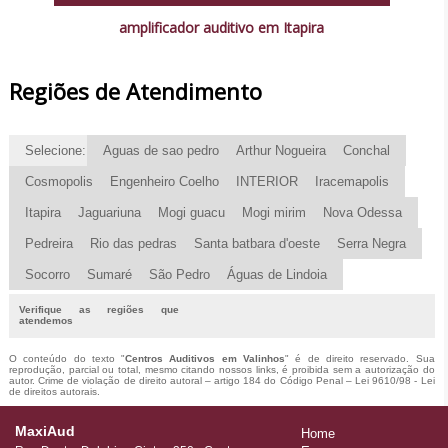
amplificador auditivo em Itapira
Regiões de Atendimento
Selecione:
Aguas de sao pedro
Arthur Nogueira
Conchal
Cosmopolis
Engenheiro Coelho
INTERIOR
Iracemapolis
Itapira
Jaguariuna
Mogi guacu
Mogi mirim
Nova Odessa
Pedreira
Rio das pedras
Santa batbara d'oeste
Serra Negra
Socorro
Sumaré
São Pedro
Águas de Lindoia
Verifique as regiões que
atendemos
O conteúdo do texto "
Centros Auditivos em Valinhos
" é de direito reservado. Sua
reprodução, parcial ou total, mesmo citando nossos links, é proibida sem a autorização do
autor. Crime de violação de direito autoral – artigo 184 do Código Penal –
Lei 9610/98 - Lei
de direitos autorais
.
MaxiAud
Home