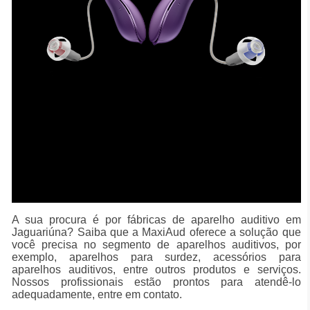
A sua procura é por fábricas de aparelho auditivo em
Jaguariúna? Saiba que a MaxiAud oferece a solução que
você precisa no segmento de aparelhos auditivos, por
exemplo, aparelhos para surdez, acessórios para
aparelhos auditivos, entre outros produtos e serviços.
Nossos profissionais estão prontos para atendê-lo
adequadamente, entre em contato.