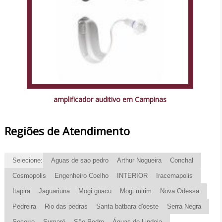
amplificador auditivo em Campinas
Regiões de Atendimento
Selecione:
Aguas de sao pedro
Arthur Nogueira
Conchal
Cosmopolis
Engenheiro Coelho
INTERIOR
Iracemapolis
Itapira
Jaguariuna
Mogi guacu
Mogi mirim
Nova Odessa
Pedreira
Rio das pedras
Santa batbara d'oeste
Serra Negra
Socorro
Sumaré
São Pedro
Águas de Lindoia