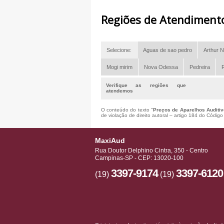
Regiões de Atendiment
Selecione:
Aguas de sao pedro
Arthur N
Mogi mirim
Nova Odessa
Pedreira
R
Verifique as regiões que
atendemos
O conteúdo do texto "
Preços de Aparelhos Auditi
de violação de direito autoral – artigo 184 do Códig
MaxiAud
Rua Doutor Delphino Cintra, 350 - Centro
Campinas-SP - CEP: 13020-100
3397-9174
3397-6120
(19)
(19)