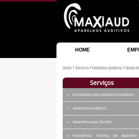
HOME
EMP
Home
»
Serviços
»
Aparelhos Auditivos
»
Venda de
Serviços
Acessórios para Aparelhos Auditivos
Aparelhos Auditivos
Aparelhos para Surdez
Assistência Técnica de Aparelho