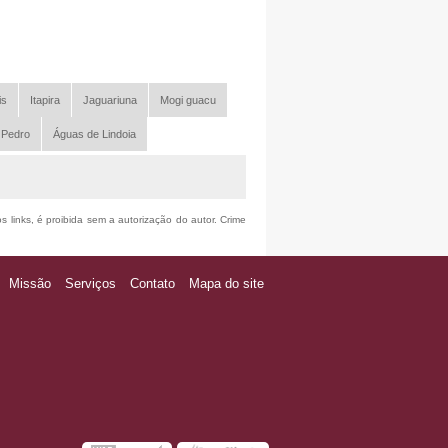
is
Itapira
Jaguariuna
Mogi guacu
 Pedro
Águas de Lindoia
s links, é proibida sem a autorização do autor. Crime
Missão
Serviços
Contato
Mapa do site