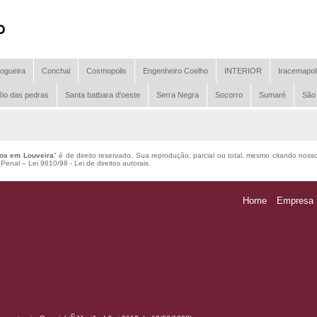
o
ogueira
Conchal
Cosmopolis
Engenheiro Coelho
INTERIOR
Iracemapol
io das pedras
Santa batbara d'oeste
Serra Negra
Socorro
Sumaré
São
vos em Louveira
" é de direito reservado. Sua reprodução, parcial ou total, mesmo citando nosso
o Penal –
Lei 9610/98 - Lei de direitos autorais
.
Home
Empresa
©