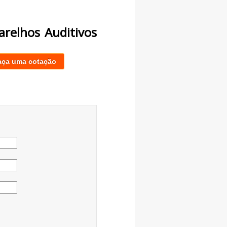
arelhos Auditivos
aça uma cotação