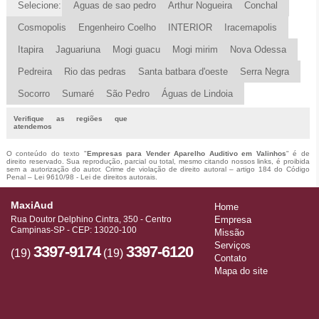
Selecione:
Aguas de sao pedro
Arthur Nogueira
Conchal
Cosmopolis
Engenheiro Coelho
INTERIOR
Iracemapolis
Itapira
Jaguariuna
Mogi guacu
Mogi mirim
Nova Odessa
Pedreira
Rio das pedras
Santa batbara d'oeste
Serra Negra
Socorro
Sumaré
São Pedro
Águas de Lindoia
Verifique as regiões que
atendemos
O conteúdo do texto "
Empresas para Vender Aparelho Auditivo em Valinhos
" é de
direito reservado. Sua reprodução, parcial ou total, mesmo citando nossos links, é proibida
sem a autorização do autor. Crime de violação de direito autoral – artigo 184 do Código
Penal –
Lei 9610/98 - Lei de direitos autorais
.
MaxiAud
Home
Rua Doutor Delphino Cintra, 350 - Centro
Empresa
Campinas-SP - CEP: 13020-100
Missão
Serviços
3397-9174
3397-6120
(19)
(19)
Contato
Mapa do site