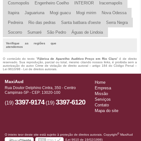
Cosmopolis
Engenheiro Coelho
INTERIOR
Iracemapolis
Itapira
Jaguariuna
Mogi guacu
Mogi mirim
Nova Odessa
Pedreira
Rio das pedras
Santa batbara d'oeste
Serra Negra
Socorro
Sumaré
São Pedro
Águas de Lindoia
Verifique as regiões que
atendemos
O conteúdo do texto "
Fábrica de Aparelho Auditivo Preço em Rio Claro
" é de direito
reservado. Sua reprodução, parcial ou total, mesmo citando nossos links, é proibida sem a
autorização do autor. Crime de violação de direito autoral – artigo 184 do Código Penal –
Lei 9610/98 - Lei de direitos autorais
.
MaxiAud
Home
Rua Doutor Delphino Cintra, 350 - Centro
Empresa
Campinas-SP - CEP: 13020-100
Missão
Serviços
3397-9174
3397-6120
(19)
(19)
Contato
Mapa do site
©
O inteiro teor deste site está sujeito à proteção de direitos autorais. Copyright
MaxiAud
(Lei 9610 de 19/02/1998)