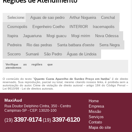
Selecione:
Aguas de sao pedro
Arthur Nogueira
Conchal
Cosmopolis
Engenheiro Coelho
INTERIOR
Iracemapolis
Itapira
Jaguariuna
Mogi guacu
Mogi mirim
Nova Odessa
Pedreira
Rio das pedras
Santa batbara d'oeste
Serra Negra
Socorro
Sumaré
São Pedro
Águas de Lindoia
Verifique as regiões que
atendemos
O conteúdo do texto "
Quanto Custa Aparelho de Surdez Preço em Itatiba
" é de direito
reservado. Sua reprodução, parcial ou total, mesmo citando nossos links, é proibida sem a
autorização do autor. Crime de violação de direito autoral – artigo 184 do Código Penal –
Lei 9610/98 - Lei de direitos autorais
.
MaxiAud
Home
Rua Doutor Delphino Cintra, 350 - Centro
Empresa
Campinas-SP - CEP: 13020-100
Missão
Serviços
3397-9174
3397-6120
(19)
(19)
Contato
Mapa do site