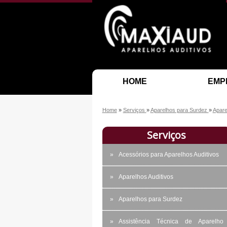
HOME
EMP
Home
»
Serviços
»
Aparelhos para Surdez
»
Apare
Serviços
Acessórios para Aparelhos Auditivos
Aparelhos Auditivos
Aparelhos para Surdez
Assistência Técnica de Aparelho