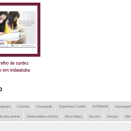
relho de surdez
o em Indaiatuba
o
ogueira
Conchal
Cosmopolis
Engenheiro Coelho
INTERIOR
Iracemapol
io das pedras
Santa batbara d'oeste
Serra Negra
Socorro
Sumaré
São