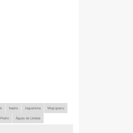
is
Itapira
Jaguariuna
Mogi guacu
 Pedro
Águas de Lindoia