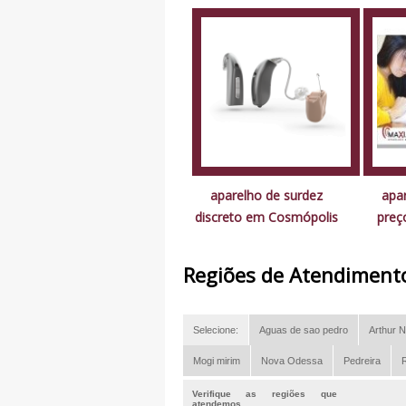
aparelho de surdez
apa
discreto em Cosmópolis
preç
Regiões de Atendiment
Selecione:
Aguas de sao pedro
Arthur N
Mogi mirim
Nova Odessa
Pedreira
R
Verifique as regiões que
atendemos