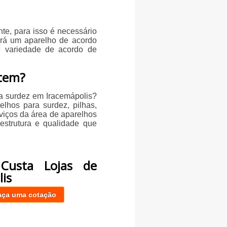
te, para isso é necessário
ará um aparelho de acordo
e variedade de acordo de
stem?
ra surdez em Iracemápolis?
elhos para surdez, pilhas,
rviços da área de aparelhos
estrutura e qualidade que
Custa Lojas de
is
aça uma cotação