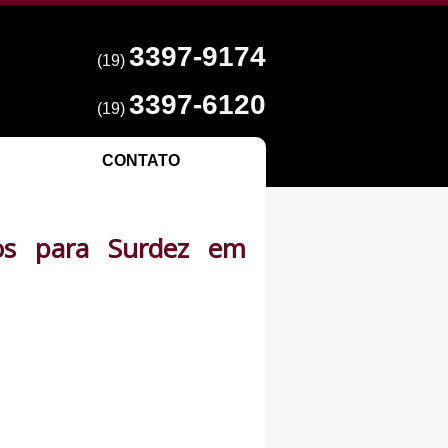
3397-9174
(19)
3397-6120
(19)
CONTATO
os para Surdez em