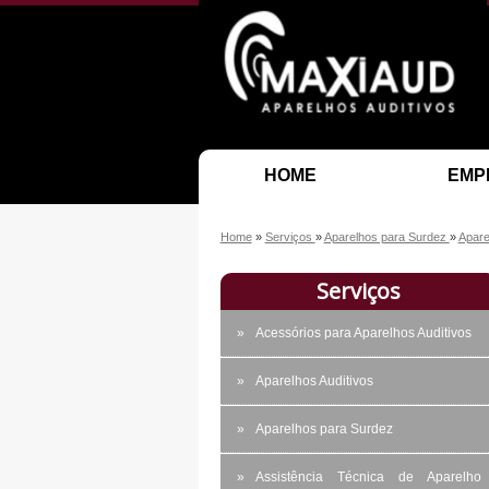
HOME
EMP
Home
»
Serviços
»
Aparelhos para Surdez
»
Apare
Serviços
Acessórios para Aparelhos Auditivos
Aparelhos Auditivos
Aparelhos para Surdez
Assistência Técnica de Aparelho