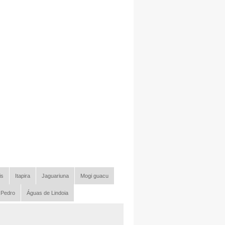
is
Itapira
Jaguariuna
Mogi guacu
 Pedro
Águas de Lindoia