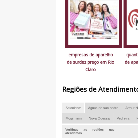
empresas de aparelho
quant
de surdez preço em Rio
de apa
Claro
Regiões de Atendiment
Selecione:
Aguas de sao pedro
Arthur N
Mogi mirim
Nova Odessa
Pedreira
R
Verifique as regiões que
atendemos