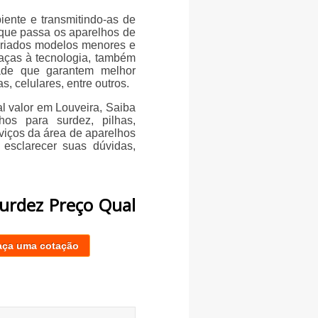
ente e transmitindo-as de
 que passa os aparelhos de
criados modelos menores e
raças à tecnologia, também
ade que garantem melhor
, celulares, entre outros.
l valor em Louveira, Saiba
hos para surdez, pilhas,
rviços da área de aparelhos
 esclarecer suas dúvidas,
Surdez Preço Qual
aça uma cotação