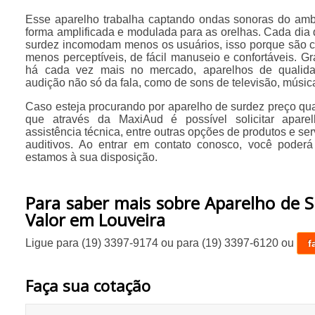
Esse aparelho trabalha captando ondas sonoras do ambi
forma amplificada e modulada para as orelhas. Cada dia
surdez incomodam menos os usuários, isso porque são 
menos perceptíveis, de fácil manuseio e confortáveis. G
há cada vez mais no mercado, aparelhos de qualid
audição não só da fala, como de sons de televisão, músicas
Caso esteja procurando por aparelho de surdez preço qua
que através da MaxiAud é possível solicitar aparel
assistência técnica, entre outras opções de produtos e se
auditivos. Ao entrar em contato conosco, você poderá
estamos à sua disposição.
Para saber mais sobre Aparelho de 
Valor em Louveira
Ligue para
(19) 3397-9174
ou para
(19) 3397-6120
ou
f
Faça sua cotação