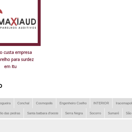
o custa empresa
relho para surdez
em Itu
o
ogueira
Conchal
Cosmopolis
Engenheiro Coelho
INTERIOR
Iracemapol
io das pedras
Santa batbara d'oeste
Serra Negra
Socorro
Sumaré
São