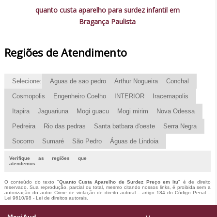
quanto custa aparelho para surdez infantil em
Bragança Paulista
Regiões de Atendimento
Selecione:
Aguas de sao pedro
Arthur Nogueira
Conchal
Cosmopolis
Engenheiro Coelho
INTERIOR
Iracemapolis
Itapira
Jaguariuna
Mogi guacu
Mogi mirim
Nova Odessa
Pedreira
Rio das pedras
Santa batbara d'oeste
Serra Negra
Socorro
Sumaré
São Pedro
Águas de Lindoia
Verifique as regiões que
atendemos
O conteúdo do texto "
Quanto Custa Aparelho de Surdez Preço em Itu
" é de direito
reservado. Sua reprodução, parcial ou total, mesmo citando nossos links, é proibida sem a
autorização do autor. Crime de violação de direito autoral – artigo 184 do Código Penal –
Lei 9610/98 - Lei de direitos autorais
.
MaxiAud