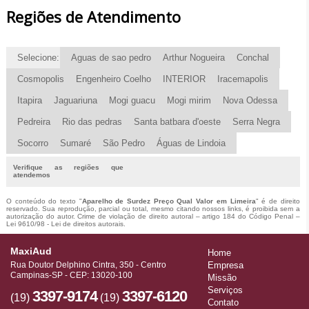
Regiões de Atendimento
Selecione:
Aguas de sao pedro
Arthur Nogueira
Conchal
Cosmopolis
Engenheiro Coelho
INTERIOR
Iracemapolis
Itapira
Jaguariuna
Mogi guacu
Mogi mirim
Nova Odessa
Pedreira
Rio das pedras
Santa batbara d'oeste
Serra Negra
Socorro
Sumaré
São Pedro
Águas de Lindoia
Verifique as regiões que
atendemos
O conteúdo do texto "
Aparelho de Surdez Preço Qual Valor em Limeira
" é de direito
reservado. Sua reprodução, parcial ou total, mesmo citando nossos links, é proibida sem a
autorização do autor. Crime de violação de direito autoral – artigo 184 do Código Penal –
Lei 9610/98 - Lei de direitos autorais
.
MaxiAud
Home
Rua Doutor Delphino Cintra, 350 - Centro
Empresa
Campinas-SP - CEP: 13020-100
Missão
Serviços
3397-9174
3397-6120
(19)
(19)
Contato