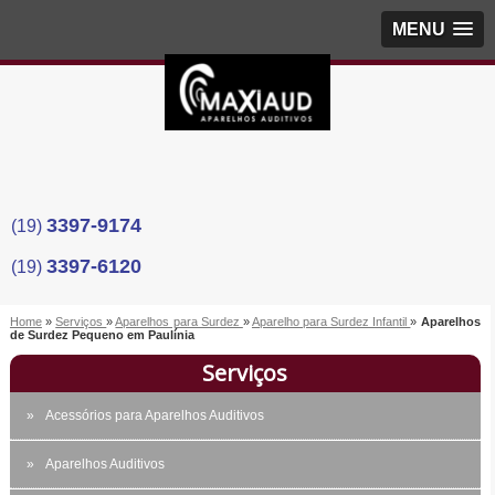
MENU
3397-9174
(19)
3397-6120
(19)
Home
»
Serviços
»
Aparelhos para Surdez
»
Aparelho para Surdez Infantil
»
Aparelhos
de Surdez Pequeno em Paulínia
Serviços
Acessórios para Aparelhos Auditivos
Aparelhos Auditivos