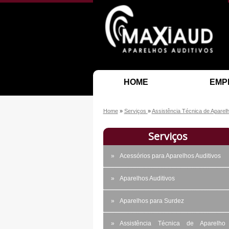
HOME
EMP
Home
»
Serviços
»
Assistência Técnica de Aparelh
Serviços
Acessórios para Aparelhos Auditivos
Aparelhos Auditivos
Aparelhos para Surdez
Assistência Técnica de Aparelho