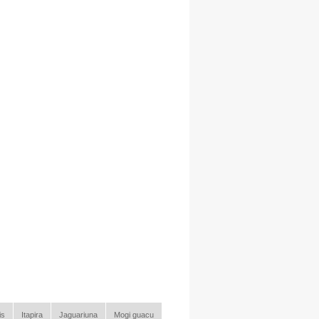
is
Itapira
Jaguariuna
Mogi guacu