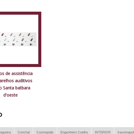
os de assistência
arelhos auditivos
o Santa batbara
d'oeste
o
ogueira
Conchal
Cosmopolis
Engenheiro Coelho
INTERIOR
Iracemapol