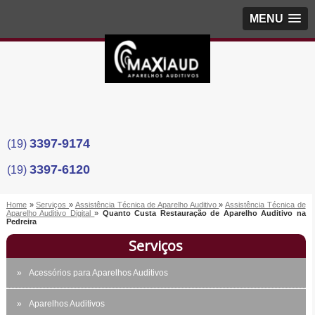
MENU
3397-9174
(19)
3397-6120
(19)
Home
»
Serviços
»
Assistência Técnica de Aparelho Auditivo
»
Assistência Técnica de
Aparelho Auditivo Digital
»
Quanto Custa Restauração de Aparelho Auditivo na
Pedreira
Serviços
Acessórios para Aparelhos Auditivos
Aparelhos Auditivos