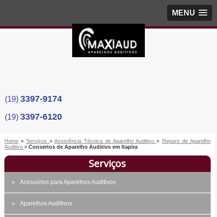
MENU
3397-9174
(19)
3397-6120
(19)
Home
»
Serviços
»
Assistência Técnica de Aparelho Auditivo
»
Reparo de Aparelho
Auditivo
»
Consertos de Aparelho Auditivo em Itapira
Serviços
Acessórios para Aparelhos Auditivos
Aparelhos Auditivos