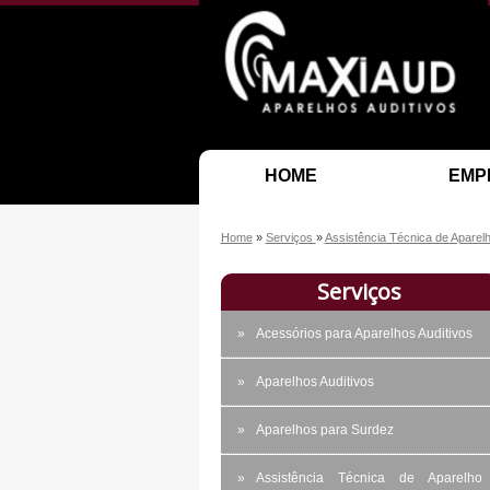
HOME
EMP
Home
»
Serviços
»
Assistência Técnica de Aparelh
Serviços
Acessórios para Aparelhos Auditivos
Aparelhos Auditivos
Aparelhos para Surdez
Assistência Técnica de Aparelho