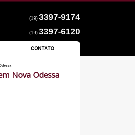
3397-9174
(19)
3397-6120
(19)
CONTATO
 Odessa
 em Nova Odessa