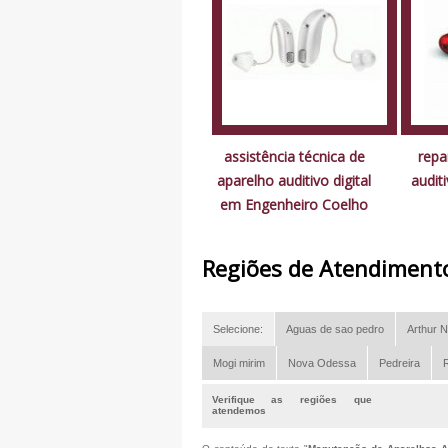
assistência técnica de
repa
aparelho auditivo digital
audit
em Engenheiro Coelho
Regiões de Atendiment
Selecione:
Aguas de sao pedro
Arthur N
Mogi mirim
Nova Odessa
Pedreira
R
Verifique as regiões que
atendemos