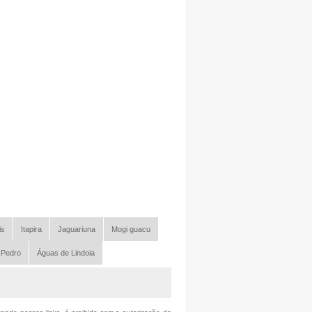
is
Itapira
Jaguariuna
Mogi guacu
 Pedro
Águas de Lindoia