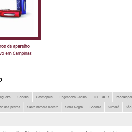
ros de aparelho
ivo em Campinas
o
ogueira
Conchal
Cosmopolis
Engenheiro Coelho
INTERIOR
Iracemapol
io das pedras
Santa batbara d'oeste
Serra Negra
Socorro
Sumaré
São